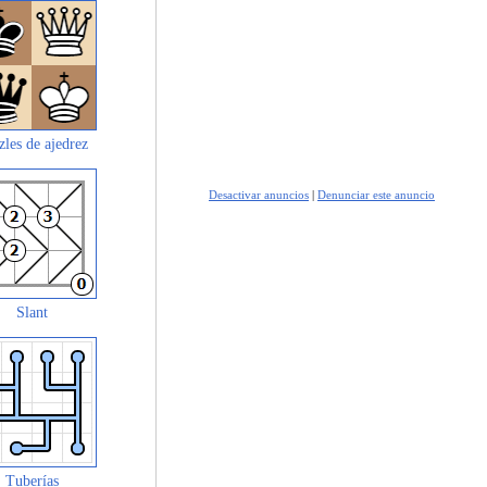
zles de ajedrez
Desactivar anuncios
|
Denunciar este anuncio
Slant
Tuberías