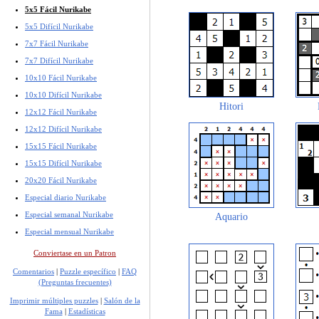
5x5 Fácil Nurikabe
5x5 Difícil Nurikabe
7x7 Fácil Nurikabe
7x7 Difícil Nurikabe
10x10 Fácil Nurikabe
10x10 Difícil Nurikabe
Hitori
12x12 Fácil Nurikabe
12x12 Difícil Nurikabe
15x15 Fácil Nurikabe
15x15 Difícil Nurikabe
20x20 Fácil Nurikabe
Especial diario Nurikabe
Especial semanal Nurikabe
Aquario
Especial mensual Nurikabe
Conviertase en un Patron
Comentarios
|
Puzzle específico
|
FAQ
(Preguntas frecuentes)
Imprimir múltiples puzzles
|
Salón de la
Fama
|
Estadísticas