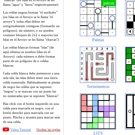
llama "agua" y "tierra" respectivamente).
Las celdas negras forman "el nurikabe"
(en Islas en el Arroyo se le llama "el
arroyo"): todas ellas deben ser
ortogonalmente contiguas (formando un
polígono), sin número, y no pueden
contener bloques de 2x2 o mayores (en
Islas en el Arroyo se les llama "charcas").
Paletas
Las celdas blancas forman "islas" (de
aquí obtiene su nombre Islas en el
Arroyo): cada número n debe formar
parte de un polígono de n celdas
blancas.
Cada celda blanca debe pertenecer a una
sola isla; las islas deben tener una única
celda numerada. Habitualmente se pintan
Termómetros
de negro las celdas que se suponen
"negras" y se marcan con un punto las
no numeradas que se suponen "blancas".
Haz click con el botón izquierdo en una
celda para marcarla en negro, con el
botón derecho para marcarla con un
punto. Pincha y arrastra para marcar más
de una celda.
Vídeo Tutorial
Ocultar las reglas
LITS