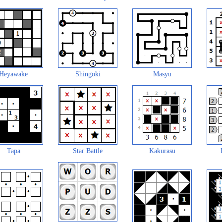
Heyawake
Shingoki
Masyu
Tapa
Star Battle
Kakurasu