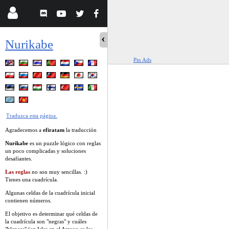
Nurikabe
Pin Ads
Traduzca esta página.
Agradecemos a
efiratam
la traducción
Nurikabe
es un puzzle lógico con reglas
un poco complicadas y soluciones
desafiantes.
Las reglas
no son muy sencillas. :)
Tienes una cuadrícula.
Algunas celdas de la cuadrícula inicial
contienen números.
El objetivo es determinar qué celdas de
la cuadrícula son "negras" y cuáles
"blancas" (en Islas en el Arroyo se les