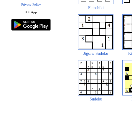
Privacy Policy
Futoshiki
iOS App
Jigsaw Sudoku
Ki
Sudoku