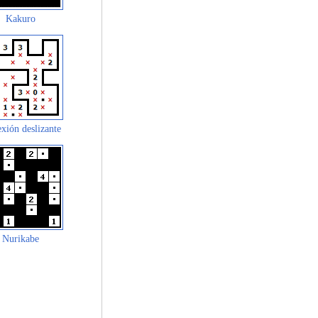
Kakuro
xión deslizante
Nurikabe