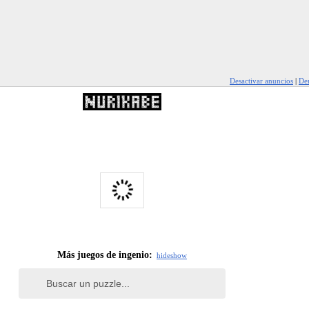
Desactivar anuncios
|
Den
Más juegos de ingenio:
hide
show